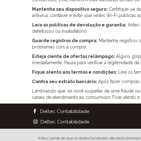
Mantenha seu dispositivo seguro:
Certifique-se d
antivírus confiável e evite usar redes Wi-Fi públicas 
Leia as políticas de devolução e garantia:
Antes d
defeituoso ou insatisfatório.
Guarde registros de compra:
Mantenha registros d
problemas com a compra.
Esteja ciente de ofertas relâmpago:
Alguns golpi
imediatamente. Pausa para verificar a legitimidade da 
Fique atento aos termos e condições:
Leia os ter
Confira seu extrato bancário:
Após fazer compras on
Lembrando que, se você suspeitar de uma fraude ou e
canais de atendimento ao consumidor. Ficar atento 
Deltec Contabilidade
Deltec Contabilidade
Rua José Bonifácio, 1159 - Centro | Tatuí/SP
Estou ciente de que os dados fornecidos são exclusivamen