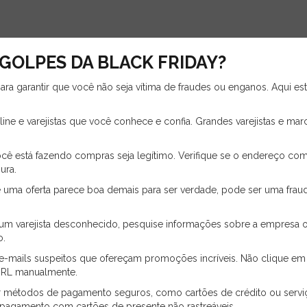
GOLPES DA BLACK FRIDAY?
para garantir que você não seja vítima de fraudes ou enganos. Aqui es
ine e varejistas que você conhece e confia. Grandes varejistas e ma
ocê está fazendo compras seja legítimo. Verifique se o endereço co
ura.
e uma oferta parece boa demais para ser verdade, pode ser uma frau
um varejista desconhecido, pesquise informações sobre a empresa onl
o.
 e-mails suspeitos que ofereçam promoções incríveis. Não clique em 
o URL manualmente.
ar métodos de pagamento seguros, como cartões de crédito ou servi
u pagamento com cartões de presente não rastreáveis.