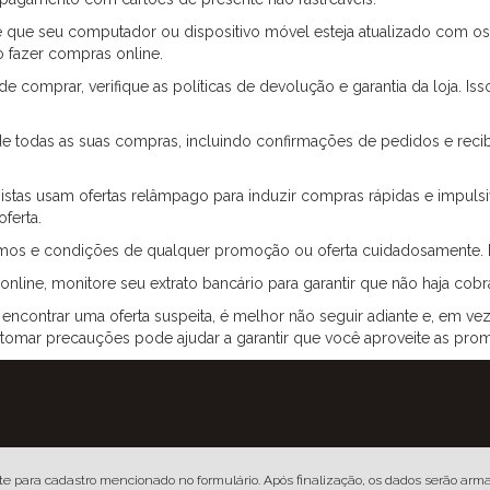
e que seu computador ou dispositivo móvel esteja atualizado com os
ao fazer compras online.
e comprar, verifique as políticas de devolução e garantia da loja. I
e todas as suas compras, incluindo confirmações de pedidos e recib
stas usam ofertas relâmpago para induzir compras rápidas e impulsi
oferta.
mos e condições de qualquer promoção ou oferta cuidadosamente. Is
line, monitore seu extrato bancário para garantir que não haja cobr
ncontrar uma oferta suspeita, é melhor não seguir adiante e, em vez 
e tomar precauções pode ajudar a garantir que você aproveite as pr
 - CEP: 18270-200
te para cadastro mencionado no formulário. Após finalização, os dados serão arm